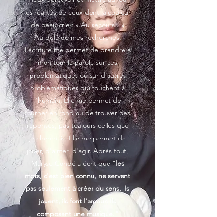
les réalités de ceux dont la couleur
de peau crie : « Au secours ! »
Au-delà de mes recherches,
l'écriture me permet de prendre à
mon tour la parole sur ces
problématiques ou sur d'autres
problématiques qui touchent à
l'humain. Elle me permet de
tourner en rond ou de trouver des
réponses, pas toujours celles que
je cherchais. Elle me permet de
jouer, d'aimer, d'agir. Après tout,
Maryse Condé a écrit que "
les
mots, c'est bien connu, ne servent
pas seulement à créer du sens. Ils
jouent, ils font l'amour. Ils
composent une musique."