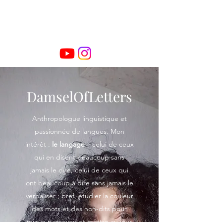
DamselOfLetters
Anthropologue linguistique et
passionnée de langues. Mon
intérêt :
le langage
– celui de ceux
qui en disent beaucoup sans
jamais le dire, celui de ceux qui
ont beaucoup à dire sans jamais le
verbaliser ; bref, étudier la couleur
des mots et des non-dits pour
mieux percevoir et mettre au jour