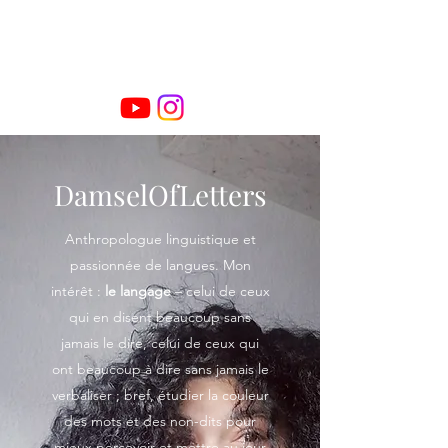
DamselOfLetters
Anthropologue linguistique et
passionnée de langues. Mon
intérêt :
le langage
– celui de ceux
qui en disent beaucoup sans
jamais le dire, celui de ceux qui
ont beaucoup à dire sans jamais le
verbaliser ; bref, étudier la couleur
des mots et des non-dits pour
mieux percevoir et mettre au jour