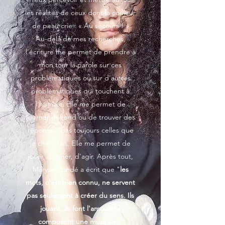
les réalités de ceux dont la couleur
de peau crie : « Au secours ! »
Au-delà de mes recherches,
l'écriture me permet de prendre à
mon tour la parole sur ces
problématiques ou sur d'autres
problématiques qui touchent à
l'humain. Elle me permet de
tourner en rond ou de trouver des
réponses, pas toujours celles que
je cherchais. Elle me permet de
jouer, d'aimer, d'agir. Après tout,
Maryse Condé a écrit que "
les
mots, c'est bien connu, ne servent
pas seulement à créer du sens. Ils
jouent, ils font l'amour. Ils
composent une musique."