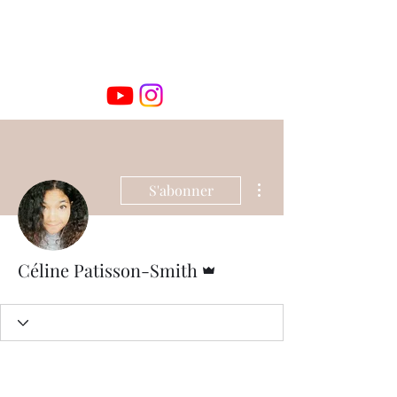
Plus d'actions
S'abonner
Administrateur
Céline Patisson-Smith