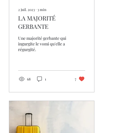
2 juil. 2023
∙
3
min
LA MAJORITÉ
GERBANTE
Une majorité gerbante qui
ingurgite le vomi qu'elle a
régurgité.
68
1
7