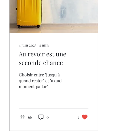
4 juin 2023
∙
4
min
Au revoir est une
seconde chance
Choisir entre "jusqu'à
quand rester" et "à quel
moment partir".
66
0
7