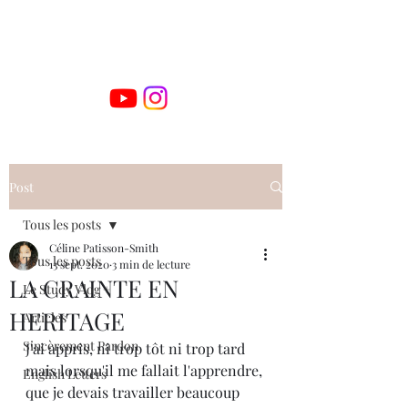
Post
Tous les posts
Céline Patisson-Smith
Tous les posts
13 sept. 2020
3 min de lecture
LA CRAINTE EN
Le Study Vlog +
HERITAGE
Articles
Sincèrement Pardon
J'ai appris, ni trop tôt ni trop tard 
mais lorsqu'il me fallait l'apprendre, 
English Letters
que je devais travailler beaucoup 