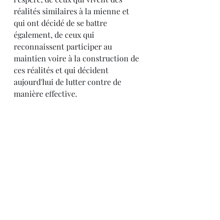
réalités similaires à la mienne et 
qui ont décidé de se battre 
également, de ceux qui 
reconnaissent participer au 
maintien voire à la construction de 
ces réalités et qui décident 
aujourd'hui de lutter contre de 
manière effective.
Je décide de me battre aujourd'hui 
pour que demain, ceux qui 
fouleront le sol gorgé de mes 
larmes, de ma sueur et de mon sang 
s'il le faut, n'aient pas à 
expérimenter ma réalité.
C'est parce que je refuse de leur 
laisser ma crainte en héritage que je 
refuse aujourd'hui d'y succomber.
racisme
triste réalité
naïveté
travailler plus