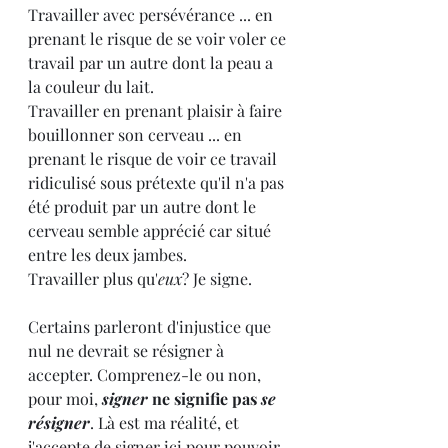
Travailler avec persévérance ... en 
prenant le risque de se voir voler ce 
travail par un autre dont la peau a 
la couleur du lait.
Travailler en prenant plaisir à faire 
bouillonner son cerveau ... en 
prenant le risque de voir ce travail 
ridiculisé sous prétexte qu'il n'a pas 
été produit par un autre dont le 
cerveau semble apprécié car situé 
entre les deux jambes.
Travailler plus qu'
eux
? Je signe.
Certains parleront d'injustice que 
nul ne devrait se résigner à 
accepter. Comprenez-le ou non, 
pour moi, 
signer
 ne signifie pas 
se 
résigner
. Là est ma réalité, et 
j'accepte de signer ici pour pouvoir 