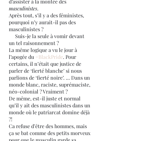
d’assister à la montée des 
masculinistes
. 
Après tout, s’il y a des féministes, 
pourquoi n’y aurait-il pas des 
masculinistes ?
     Suis-je la seule à vomir devant 
un tel raisonnement ?
La même logique a vu le jour à 
l’apogée du 
#BlackPride
. Pour 
certains, il n’était que justice de 
parler de ‘fierté blanche’ si nous 
parlions de ‘fierté noire’. … Dans un 
monde blanc, raciste, suprémaciste, 
néo-colonial ? Vraiment ?
De même, est-il juste et normal 
qu’il y ait des masculinistes dans un 
monde où le patriarcat domine déjà 
?!
Ca refuse d’être des hommes, mais 
ça se bat comme des petits morveux 
pour que le masculin garde sa 