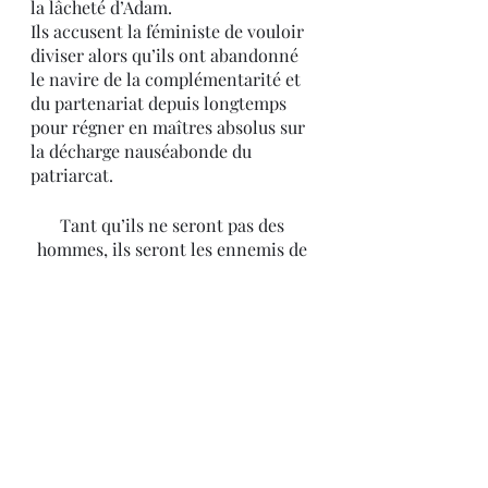
la lâcheté d’Adam.
Ils accusent la féministe de vouloir 
diviser alors qu’ils ont abandonné 
le navire de la complémentarité et 
du partenariat depuis longtemps 
pour régner en maîtres absolus sur 
la décharge nauséabonde du 
patriarcat.
Tant qu’ils ne seront pas des 
hommes, ils seront les ennemis de 
l’Humanité.
Alors oui … 
les femmes et les 
enfants d’abord !
- Damsel Of Letters
céline patisson-smith
damsel of letters
féminisme
stop haine
femme
stop maltraitance
les femmes et les enfants d'abord
womanism
Articles