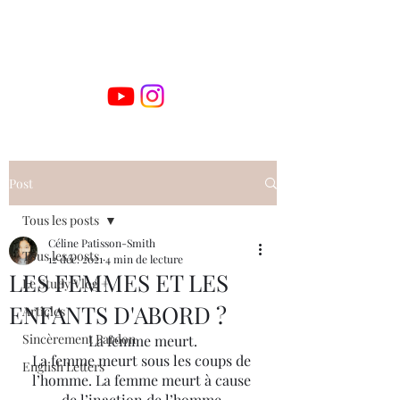
Post
Tous les posts
Céline Patisson-Smith
Tous les posts
12 déc. 2021
4 min de lecture
LES FEMMES ET LES
Le Study Vlog +
ENFANTS D'ABORD ?
Articles
Sincèrement Pardon
La femme meurt.
La femme meurt sous les coups de 
English Letters
l’homme. La femme meurt à cause 
de l’inaction de l’homme.