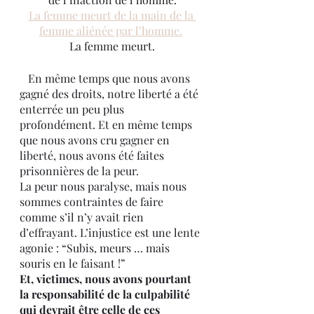
La femme meurt de la main de la 
femme aliénée par l’homme.
La femme meurt.
   En même temps que nous avons 
gagné des droits, notre liberté a été 
enterrée un peu plus 
profondément. Et en même temps 
que nous avons cru gagner en 
liberté, nous avons été faites 
prisonnières de la peur.
La peur nous paralyse, mais nous 
sommes contraintes de faire 
comme s’il n’y avait rien 
d’effrayant. L’injustice est une lente 
agonie : “Subis, meurs … mais 
souris en le faisant !”
Et, victimes, nous avons pourtant 
la responsabilité de la culpabilité 
qui devrait être celle de ces 